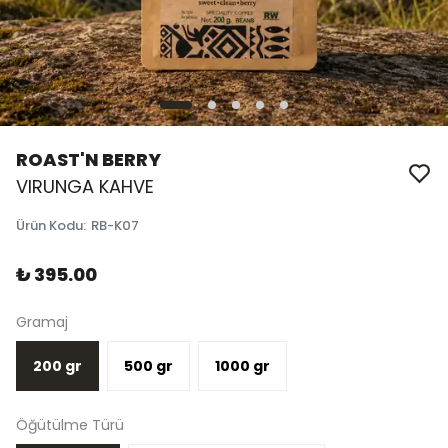
ROAST'N BERRY
VIRUNGA KAHVE
Ürün Kodu
:
RB-K07
₺ 395.00
Gramaj
200 gr
500 gr
1000 gr
Öğütülme Türü