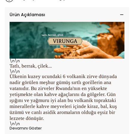
Ürün Açıklaması
\n\n
Tatlı, berrak, çilek...
\n\n
Ülkenin kuzey ucundaki 6 volkanik zirve dünyada
nadir görülen meşhur gümüş sırtlı gorillerin ana
vatanıdır. Bu zirveler Rwanda'nın en yüksekte
yetişmekte olan kahve ağaçlarını da gölgeler. Gün
ışığını ve yağmuru iyi alan bu volkanik topraktaki
minerallerle kahve meyveleri içinde kiraz, bal, kuş
üzümü ve canlı asidik aromaların olduğu eşsiz bir
lezzete dönüşür.
\n\n
Devamını Göster