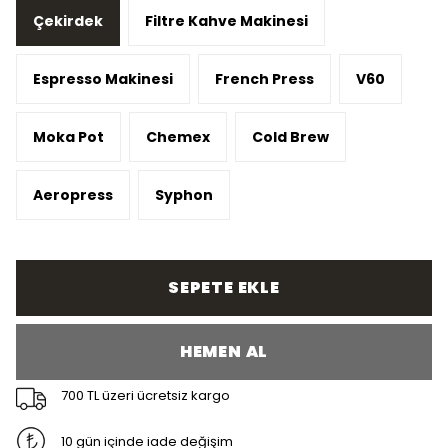
Çekirdek
Filtre Kahve Makinesi
Espresso Makinesi
French Press
V60
Moka Pot
Chemex
Cold Brew
Aeropress
Syphon
SEPETE EKLE
HEMEN AL
700 TL üzeri ücretsiz kargo
10 gün içinde iade değişim