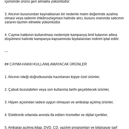
içerisinde ürünü geri almakla yükümlüdür.
3. Alıcının kusurundan kaynaklanan bir nedenle malın değerinde azalma
olması veya iadenin imkânsızlaşması halinde alıcı, kusuru oranında satıcının
zararını tazmin etmekle yükümlüdür.
4. Cayma hakkının kullanılması nedeniyle kampanya limit tutarının altına
düşülmesi halinde kampanya kapsamında faydalanılan indirim iptal edilir.
---
## CAYMA HAKKI KULLANILAMAYACAK ÜRÜNLER
1. Alıcının isteği doğrultusunda hazırlanan kişiye özel ürünler,
2. Çabuk bozulabilen veya son kullanma tarihi geçebilecek ürünler,
3. Hijyen açısından iadesi uygun olmayan ve ambalajı açılmış ürünler,
4. Elektronik ortamda anında ifa edilen hizmetler ve dijital içerikler,
5. Ambalajı açılmış kitap, DVD, CD, yazılım programları ve bilgisayar sarf