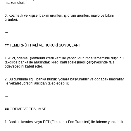
malzemeleri,
6. Kozmetik ve kişisel bakım ürünleri, iç giyim ürünleri, mayo ve bikini
ürünleri.
---
## TEMERRÜT HALİ VE HUKUKİ SONUÇLARI
1. Alıcı, ödeme işlemlerini kredi kartı ile yaptığı durumda temerrüde düştüğü
takdirde banka ile arasındaki kredi kartı sözleşmesi çerçevesinde faiz
ödeyeceğini kabul eder.
2. Bu durumda ilgili banka hukuki yollara başvurabilir ve doğacak masraflar
ile vekâlet ücretini alıcıdan talep edebilir.
---
## ÖDEME VE TESLİMAT
1. Banka Havalesi veya EFT (Elektronik Fon Transferi) ile ödeme yapılabilir.