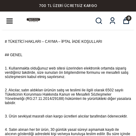
700 TL ÜZERI ÜCRETSIZ KARGO
0
# TÜKETİCİ HAKLARI – CAYMA – İPTAL İADE KOŞULLARI
## GENEL
1. Kullanmakta olduğunuz web sitesi üzerinden elektronik ortamda sipariş
verdiğiniz takdirde, size sunulan ön bilgilendirme formunu ve mesafeli satış
sözleşmesini kabul etmiş sayılırsınız.
2. Alıcılar, satın aldıkları ürünün satış ve teslimi ile ilgili olarak 6502 sayılı
Tüketicinin Korunması Hakkında Kanun ve Mesafeli Sözleşmeler
Yönetmeliği (RG:27.11.2014/29188) hükümleri ile yürürlükteki diğer yasalara
tabidir.
3. Ürün sevkiyat masrafı olan kargo ücretleri alıcılar tarafından ödenecektir.
4. Satın alınan her bir ürün, 30 günlük yasal süreyi aşmamak kaydı ile
alıcının gösterdiği adresteki kişi ve/veya kuruluşa teslim edilir. Bu süre içinde