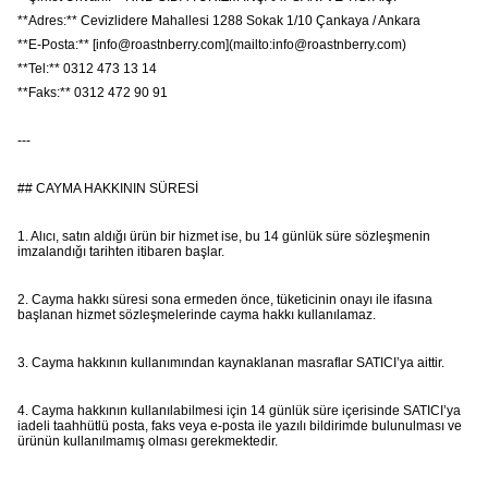
**Adres:** Cevizlidere Mahallesi 1288 Sokak 1/10 Çankaya / Ankara
**E-Posta:** [
info@roastnberry.com
](mailto:
info@roastnberry.com
)
**Tel:** 0312 473 13 14
**Faks:** 0312 472 90 91
---
## CAYMA HAKKININ SÜRESİ
1. Alıcı, satın aldığı ürün bir hizmet ise, bu 14 günlük süre sözleşmenin
imzalandığı tarihten itibaren başlar.
2. Cayma hakkı süresi sona ermeden önce, tüketicinin onayı ile ifasına
başlanan hizmet sözleşmelerinde cayma hakkı kullanılamaz.
3. Cayma hakkının kullanımından kaynaklanan masraflar SATICI’ya aittir.
4. Cayma hakkının kullanılabilmesi için 14 günlük süre içerisinde SATICI’ya
iadeli taahhütlü posta, faks veya e-posta ile yazılı bildirimde bulunulması ve
ürünün kullanılmamış olması gerekmektedir.