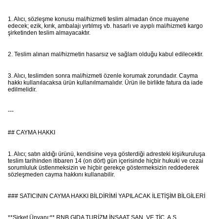
1. Alıcı, sözleşme konusu mal/hizmeti teslim almadan önce muayene
edecek; ezik, kırık, ambalajı yırtılmış vb. hasarlı ve ayıplı mal/hizmeti kargo
şirketinden teslim almayacaktır.
2. Teslim alınan mal/hizmetin hasarsız ve sağlam olduğu kabul edilecektir.
3. Alıcı, teslimden sonra mal/hizmeti özenle korumak zorundadır. Cayma
hakkı kullanılacaksa ürün kullanılmamalıdır. Ürün ile birlikte fatura da iade
edilmelidir.
---
## CAYMA HAKKI
1. Alıcı; satın aldığı ürünü, kendisine veya gösterdiği adresteki kişi/kuruluşa
teslim tarihinden itibaren 14 (on dört) gün içerisinde hiçbir hukuki ve cezai
sorumluluk üstlenmeksizin ve hiçbir gerekçe göstermeksizin reddederek
sözleşmeden cayma hakkını kullanabilir.
### SATICININ CAYMA HAKKI BİLDİRİMİ YAPILACAK İLETİŞİM BİLGİLERİ
**Şirket Ünvanı:** RNB GIDA TURİZM İNŞAAT SAN. VE TİC. A.Ş.