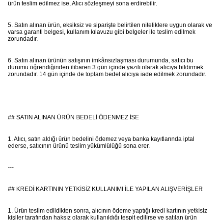
ürün teslim edilmez ise, Alıcı sözleşmeyi sona erdirebilir.
5. Satın alınan ürün, eksiksiz ve siparişte belirtilen niteliklere uygun olarak ve
varsa garanti belgesi, kullanım kılavuzu gibi belgeler ile teslim edilmek
zorundadır.
6. Satın alınan ürünün satışının imkânsızlaşması durumunda, satıcı bu
durumu öğrendiğinden itibaren 3 gün içinde yazılı olarak alıcıya bildirmek
zorundadır. 14 gün içinde de toplam bedel alıcıya iade edilmek zorundadır.
---
## SATIN ALINAN ÜRÜN BEDELİ ÖDENMEZ İSE
1. Alıcı, satın aldığı ürün bedelini ödemez veya banka kayıtlarında iptal
ederse, satıcının ürünü teslim yükümlülüğü sona erer.
---
## KREDİ KARTININ YETKİSİZ KULLANIMI İLE YAPILAN ALIŞVERİŞLER
1. Ürün teslim edildikten sonra, alıcının ödeme yaptığı kredi kartının yetkisiz
kişiler tarafından haksız olarak kullanıldığı tespit edilirse ve satılan ürün