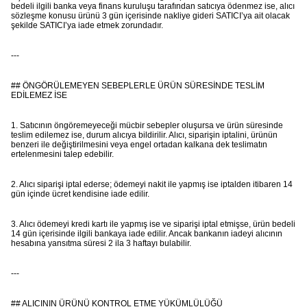
bedeli ilgili banka veya finans kuruluşu tarafından satıcıya ödenmez ise, alıcı
sözleşme konusu ürünü 3 gün içerisinde nakliye gideri SATICI’ya ait olacak
şekilde SATICI’ya iade etmek zorundadır.
---
## ÖNGÖRÜLEMEYEN SEBEPLERLE ÜRÜN SÜRESİNDE TESLİM
EDİLEMEZ İSE
1. Satıcının öngöremeyeceği mücbir sebepler oluşursa ve ürün süresinde
teslim edilemez ise, durum alıcıya bildirilir. Alıcı, siparişin iptalini, ürünün
benzeri ile değiştirilmesini veya engel ortadan kalkana dek teslimatın
ertelenmesini talep edebilir.
2. Alıcı siparişi iptal ederse; ödemeyi nakit ile yapmış ise iptalden itibaren 14
gün içinde ücret kendisine iade edilir.
3. Alıcı ödemeyi kredi kartı ile yapmış ise ve siparişi iptal etmişse, ürün bedeli
14 gün içerisinde ilgili bankaya iade edilir. Ancak bankanın iadeyi alıcının
hesabına yansıtma süresi 2 ila 3 haftayı bulabilir.
---
## ALICININ ÜRÜNÜ KONTROL ETME YÜKÜMLÜLÜĞÜ