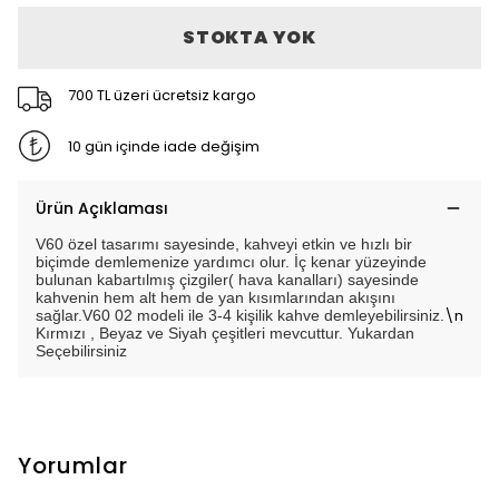
STOKTA YOK
700 TL üzeri ücretsiz kargo
10 gün içinde iade değişim
Ürün Açıklaması
V60 özel tasarımı sayesinde, kahveyi etkin ve hızlı bir
biçimde demlemenize yardımcı olur. İç kenar yüzeyinde
bulunan kabartılmış çizgiler( hava kanalları) sayesinde
kahvenin hem alt hem de yan kısımlarından akışını
\n
sağlar.V60 02 modeli ile 3-4 kişilik kahve demleyebilirsiniz.
Kırmızı , Beyaz ve Siyah çeşitleri mevcuttur. Yukardan
Seçebilirsiniz
Yorumlar