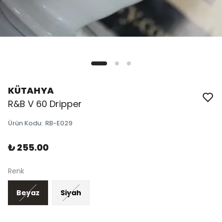
KÜTAHYA
R&B V 60 Dripper
Ürün Kodu
:
RB-E029
₺ 255.00
Renk
Beyaz
Siyah