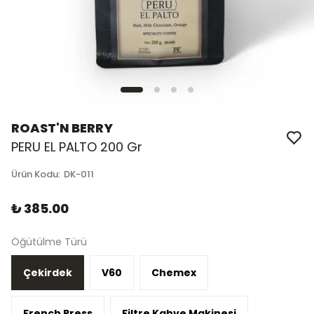
ROAST'N BERRY
PERU EL PALTO 200 Gr
Ürün Kodu
:
DK-011
₺ 385.00
Öğütülme Türü
Çekirdek
V60
Chemex
French Press
Filtre Kahve Makinesi