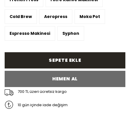
Cold Brew
Aeropress
Moka Pot
Espresso Makinesi
Syphon
SEPETE EKLE
HEMEN AL
700 TL üzeri ücretsiz kargo
10 gün içinde iade değişim