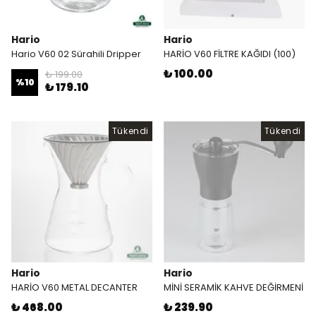
Hario
Hario
Hario V60 02 Sürahili Dripper
HARİO V60 FİLTRE KAĞIDI (100)
₺ 100.00
₺ 199.00
%
10
₺ 179.10
Tükendi
Tükendi
Hario
Hario
HARİO V60 METAL DECANTER
MİNİ SERAMİK KAHVE DEĞİRMENİ
₺ 468.00
₺ 239.90