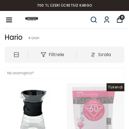
700 TL ÜZERI ÜCRETSIZ KARGO
0
Hario
4
ürün
Filtrele
Sırala
Tükendi