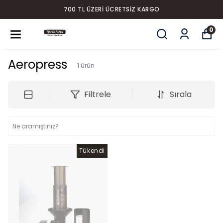
700 TL ÜZERI ÜCRETSIZ KARGO
0
Aeropress
1
ürün
Filtrele
Sırala
Tükendi